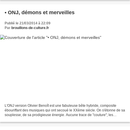
• ONJ, démons et merveilles
Publié le 21/03/2014 à 22:09
Par
brouillons-de-culture.fr
L'ONJ version Olivier Benoît est une fabuleuse bête hybride, composite
ébouriffant des musiques qui ont secoué le XXème siècle. On s'étonne de sa
souplesse, de sa prodigieuse énergie. Aucune trace de "couture"; les
articulations fonctionnent avec une...