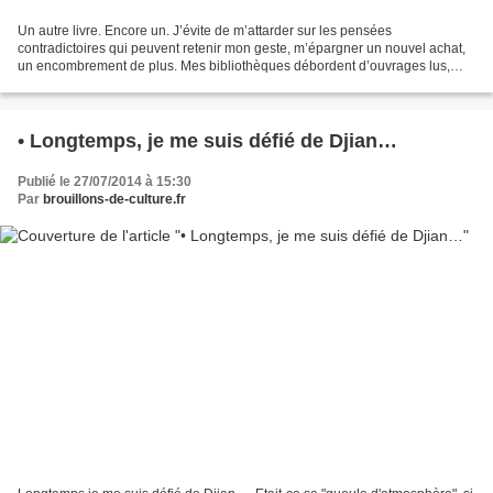
Un autre livre. Encore un. J’évite de m’attarder sur les pensées
contradictoires qui peuvent retenir mon geste, m’épargner un nouvel achat,
un encombrement de plus. Mes bibliothèques débordent d’ouvrages lus,
commencés, feuilletés, relus, ou tout juste...
• Longtemps, je me suis défié de Djian…
Publié le 27/07/2014 à 15:30
Par
brouillons-de-culture.fr