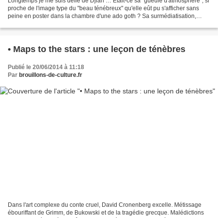
Longtemps je me suis défié de Djian … Etait-ce sa "gueule d'atmosphère", si
proche de l'image type du "beau ténébreux" qu'elle eût pu s'afficher sans
peine en poster dans la chambre d'une ado goth ? Sa surmédiatisation,
parfois proche de l'overdose, par...
• Maps to the stars : une leçon de ténèbres
Publié le 20/06/2014 à 11:18
Par
brouillons-de-culture.fr
Dans l'art complexe du conte cruel, David Cronenberg excelle. Métissage
ébouriffant de Grimm, de Bukowski et de la tragédie grecque. Malédictions