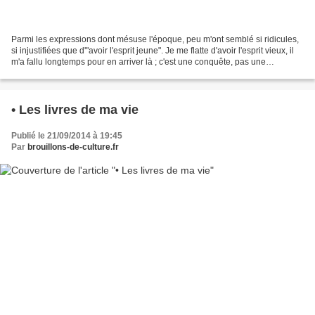
Parmi les expressions dont mésuse l'époque, peu m'ont semblé si ridicules,
si injustifiées que d'"avoir l'esprit jeune". Je me flatte d'avoir l'esprit vieux, il
m'a fallu longtemps pour en arriver là ; c'est une conquête, pas une
déchéance. On tend trop...
• Les livres de ma vie
Publié le 21/09/2014 à 19:45
Par
brouillons-de-culture.fr