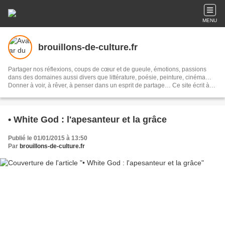
MENU
brouillons-de-culture.fr
Partager nos réflexions, coups de cœur et de gueule, émotions, passions
dans des domaines aussi divers que littérature, poésie, peinture, cinéma…
Donner à voir, à rêver, à penser dans un esprit de partage… Ce site écrit à
quatre mains ne se veut pas détaché de l'actualité culturelle, sans y
demeurer pour autant soumis. Il s'autorise à parler d'auteurs,de cinéastes,de
poètes qui ne sont pas sous les feux des sunlights… Pari risqué mais ô
combien stimulant…Une parole résolument subjective,vivante.
• White God : l'apesanteur et la grâce
Publié le 01/01/2015 à 13:50
Par
brouillons-de-culture.fr