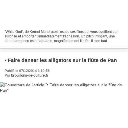
"White God", de Kornél Mundruczó, est de ces films qui vous cueillent par
surprise et emportent immédiatement l'adhésion. Un pitch intrigant, une
bande annonce estomaquante, magnifiquement filmée: il n'en faut
quelquefois pas davantage pour se rendre...
• Faire danser les alligators sur la flûte de Pan
Publié le 07/12/2014 à 19:56
Par
brouillons-de-culture.fr