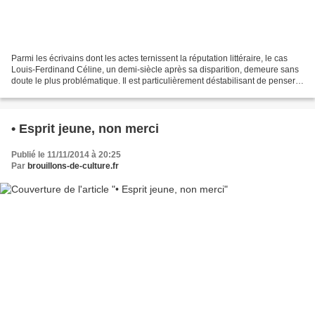
Parmi les écrivains dont les actes ternissent la réputation littéraire, le cas
Louis-Ferdinand Céline, un demi-siècle après sa disparition, demeure sans
doute le plus problématique. Il est particulièrement déstabilisant de penser
que celui qui accoucha...
• Esprit jeune, non merci
Publié le 11/11/2014 à 20:25
Par
brouillons-de-culture.fr