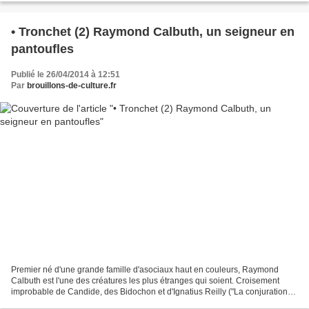
• Tronchet (2) Raymond Calbuth, un seigneur en
pantoufles
Publié le 26/04/2014 à 12:51
Par
brouillons-de-culture.fr
Premier né d'une grande famille d'asociaux haut en couleurs, Raymond
Calbuth est l'une des créatures les plus étranges qui soient. Croisement
improbable de Candide, des Bidochon et d'Ignatius Reilly ("La conjuration
des imbéciles"), l'incident le plus...