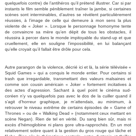
quelquefois contre) de l’antihéros qu’il prétend illustrer. Car si par
instants le film semble péniblement traîner la jambe, si certaines
scènes sont interminables, d’autres se révèlent particulièrement
réussies, à l’image de celle qui demeure à mon sens la plus
violente de « Joker ». Lorsque le personnage homonyme tente
de convaincre sa mère qu’en dépit de tous les obstacles, il
réussira à percer dans le monde impitoyable du stand-up et que
cruellement, elle en souligne l’impossibilité, en lui balançant
qu’elle croyait qu’il fallait être drôle pour cela.
Autre parangon de la violence, décrié ici et là, la série télévisée «
Squid Games » qui a conquis le monde entier. Pour certains si
trash que irregardable, transmettant des valeurs malsaines et
comme son cousin américain « Joker » fortement incitatives à
des actes d’agression. Sachant à quel point le cinéma sud-
coréen n’y va quelquefois pas avec le dos de la cuiller quand il
s’agit d’horreur graphique, je m’attendais, au minimum, à
retrouver le niveau extrême de certains épisodes de « Game of
Thrones » ou de « Walking Dead » (notamment ceux mettant en
scène Negan). Rien de tel en vérité. Du sang bien sûr, mais ni
excès d’hémoglobine ni plans gore ultra-rapprochés. En un mot
relativement sobre quant à la gestion du gros rouge qui tâche et