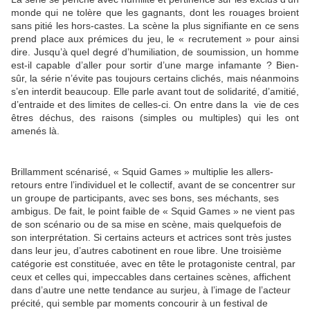
monde qui ne tolère que les gagnants, dont les rouages broient
sans pitié les hors-castes. La scène la plus signifiante en ce sens
prend place aux prémices du jeu, le « recrutement » pour ainsi
dire. Jusqu’à quel degré d’humiliation, de soumission, un homme
est-il capable d’aller pour sortir d’une marge infamante ? Bien-
sûr, la série n’évite pas toujours certains clichés, mais néanmoins
s’en interdit beaucoup. Elle parle avant tout de solidarité, d’amitié,
d’entraide et des limites de celles-ci. On entre dans la vie de ces
êtres déchus, des raisons (simples ou multiples) qui les ont
amenés là.
Brillamment scénarisé, « Squid Games » multiplie les allers-
retours entre l’individuel et le collectif, avant de se concentrer sur
un groupe de participants, avec ses bons, ses méchants, ses
ambigus. De fait, le point faible de « Squid Games » ne vient pas
de son scénario ou de sa mise en scène, mais quelquefois de
son interprétation. Si certains acteurs et actrices sont très justes
dans leur jeu, d’autres cabotinent en roue libre. Une troisième
catégorie est constituée, avec en tête le protagoniste central, par
ceux et celles qui, impeccables dans certaines scènes, affichent
dans d’autre une nette tendance au surjeu, à l’image de l’acteur
précité, qui semble par moments concourir à un festival de