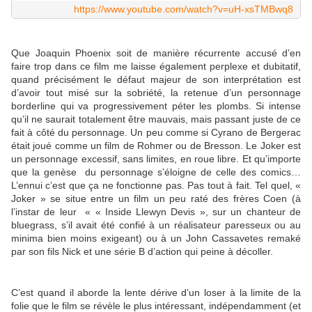
https://www.youtube.com/watch?v=uH-xsTMBwq8
Que Joaquin Phoenix soit de manière récurrente accusé d’en
faire trop dans ce film me laisse également perplexe et dubitatif,
quand précisément le défaut majeur de son interprétation est
d’avoir tout misé sur la sobriété, la retenue d’un personnage
borderline qui va progressivement péter les plombs. Si intense
qu’il ne saurait totalement être mauvais, mais passant juste de ce
fait à côté du personnage. Un peu comme si Cyrano de Bergerac
était joué comme un film de Rohmer ou de Bresson. Le Joker est
un personnage excessif, sans limites, en roue libre. Et qu’importe
que la genèse du personnage s’éloigne de celle des comics…
L’ennui c’est que ça ne fonctionne pas. Pas tout à fait. Tel quel, «
Joker » se situe entre un film un peu raté des frères Coen (à
l’instar de leur « « Inside Llewyn Devis », sur un chanteur de
bluegrass, s’il avait été confié à un réalisateur paresseux ou au
minima bien moins exigeant) ou à un John Cassavetes remaké
par son fils Nick et une série B d’action qui peine à décoller.
C’est quand il aborde la lente dérive d’un loser à la limite de la
folie que le film se révèle le plus intéressant, indépendamment (et