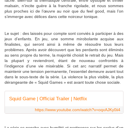
fâche. Bien-sûr la thématique centrale, entre dystopie et thriller
malsain, n’incite guère à la franche rigolade, et nous sommes
plus proches ici de l’œuvre au noir que du feel good, mais l’on
s’immerge avec délices dans cette noirceur tonique.
Le sujet : des laissés pour compte sont conviés à participer à des
jeux d’enfants. En jeu, une somme mirobolante acquise aux
finalistes, qui seront ainsi à même de résoudre tous leurs
problèmes. Après avoir découvert que les perdants sont éliminés
au sens propre du terme, la majorité choisit le retrait du jeu. Mais
la plupart y reviendront, étant de nouveau confrontés à
l’indigence d’une vie misérable. Si cet arc narratif permet de
maintenir une tension permanente, l’essentiel demeure avant tout
dans le sous-texte de la série. La violence la plus visible, la plus
dérangeante de « Squid Games » est avant toute chose sociale.
Squid Game | Official Trailer | Netflix
https://www.youtube.com/watch?v=oqxAJKy0ii4
La série se penche avec humilité et pertinence sur les exclus d’un