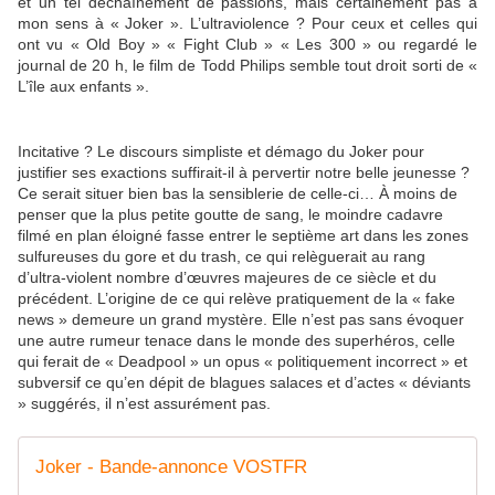
et un tel déchaînement de passions, mais certainement pas à
mon sens à « Joker ». L’ultraviolence ? Pour ceux et celles qui
ont vu « Old Boy » « Fight Club » « Les 300 » ou regardé le
journal de 20 h, le film de Todd Philips semble tout droit sorti de «
L’île aux enfants ».
Incitative ? Le discours simpliste et démago du Joker pour
justifier ses exactions suffirait-il à pervertir notre belle jeunesse ?
Ce serait situer bien bas la sensiblerie de celle-ci… À moins de
penser que la plus petite goutte de sang, le moindre cadavre
filmé en plan éloigné fasse entrer le septième art dans les zones
sulfureuses du gore et du trash, ce qui relèguerait au rang
d’ultra-violent nombre d’œuvres majeures de ce siècle et du
précédent. L’origine de ce qui relève pratiquement de la « fake
news » demeure un grand mystère. Elle n’est pas sans évoquer
une autre rumeur tenace dans le monde des superhéros, celle
qui ferait de « Deadpool » un opus « politiquement incorrect » et
subversif ce qu’en dépit de blagues salaces et d’actes « déviants
» suggérés, il n’est assurément pas.
Joker - Bande-annonce VOSTFR