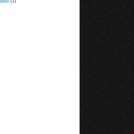
mbre
(1)