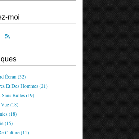
ez-moi
iques
nd Écran
(32)
res Et Des Hommes
(21)
 Sans Bulles
(19)
a Vue
(18)
nies
(18)
ie
(15)
De Culture
(11)