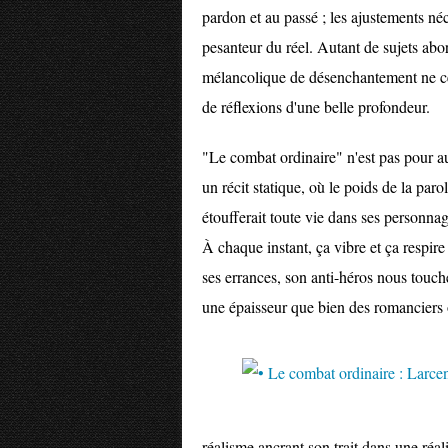
pardon et au passé ; les ajustements né
pesanteur du réel. Autant de sujets ab
mélancolique de désenchantement ne cè
de réflexions d'une belle profondeur.
"Le combat ordinaire" n'est pas pour a
un récit statique, où le poids de la paro
étoufferait toute vie dans ses personnag
À chaque instant, ça vibre et ça respire
ses errances, son anti-héros nous tou
une épaisseur que bien des romanciers o
réalisme ancrant son trait dans une réal