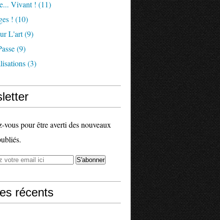
e... Vivant !
(11)
es !
(10)
ur L'art
(9)
Passe
(9)
isations
(3)
letter
vous pour être averti des nouveaux
publiés.
les récents