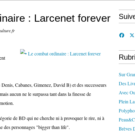
naire : Larcenet forever
Suiv
ulture.fr
Rubr
ent
Sur Gra
Des Liv
de Denis, Cabanes, Gimenez, David B) et des successeurs
Avec Ou
mais aucun ne le surpassa tant dans la finesse de
Plein L
émotion.
Polypho
tégorie de BD qui ne cherche ni à provoquer le rire, ni à
Peau&c
ne des personnages "bigger than life".
Brèves 