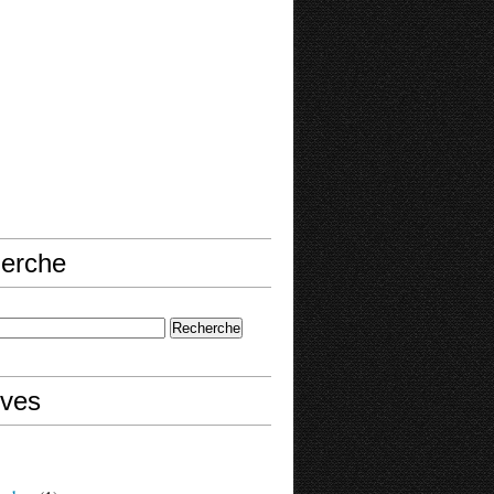
erche
ives