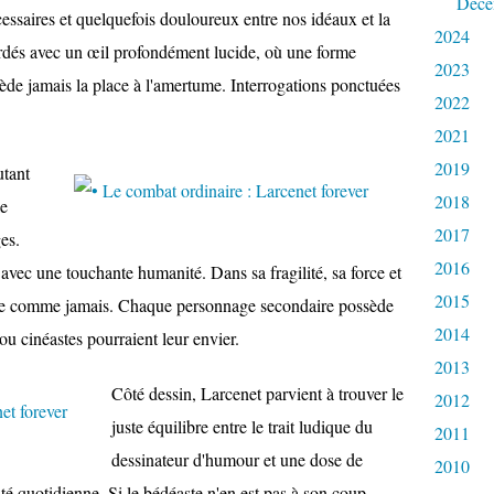
Déce
cessaires et quelquefois douloureux entre nos idéaux et la
2024
ordés avec un œil profondément lucide, où une forme
2023
de jamais la place à l'amertume. Interrogations ponctuées
2022
2021
2019
utant
2018
le
2017
es.
2016
 avec une touchante humanité. Dans sa fragilité, sa force et
2015
che comme jamais. Chaque personnage secondaire possède
2014
u cinéastes pourraient leur envier.
2013
Côté dessin, Larcenet parvient à trouver le
2012
juste équilibre entre le trait ludique du
2011
dessinateur d'humour et une dose de
2010
ité quotidienne. Si le bédéaste n'en est pas à son coup