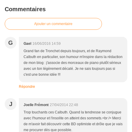
Commentaires
Ajouter un commentaire
G
Gael
16/06/2016 14:59
Grand fan de Tronchet depuis toujours, et de Raymond
Calbuth en particulier, son humour m'inspire dans la rédaction
de mon blog : j'associe des morceaux de piano plutôt sérieux
avec un ton légèrement décalé. Je ne sais toujours pas si
c'est une bonne idée !!!
Répondre
J
Joelle Frémont
27/04/2014 22:48
Trop touchants ces Calbuth. Quand la tendresse se conjugue
avec l'humour et l'insolite on atteint des sommets.<br /> Merci
de m'avoir fait découvrir cette BD optimiste et drôle que je vais
me procurer dès que possible.