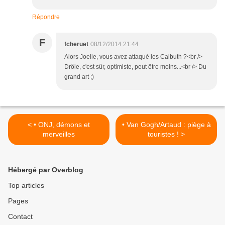
Répondre
F
fcheruet
08/12/2014 21:44
Alors Joelle, vous avez attaqué les Calbuth ?<br />
Drôle, c'est sûr, optimiste, peut être moins...<br /> Du
grand art ;)
< • ONJ, démons et
• Van Gogh/Artaud : piège à
merveilles
touristes ! >
Hébergé par Overblog
Top articles
Pages
Contact