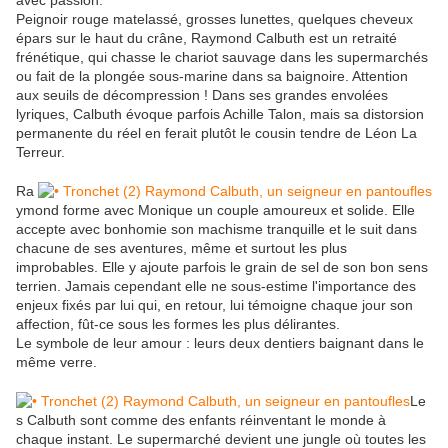
avec passion.
Peignoir rouge matelassé, grosses lunettes, quelques cheveux
épars sur le haut du crâne, Raymond Calbuth est un retraité
frénétique, qui chasse le chariot sauvage dans les supermarchés
ou fait de la plongée sous-marine dans sa baignoire. Attention
aux seuils de décompression ! Dans ses grandes envolées
lyriques, Calbuth évoque parfois Achille Talon, mais sa distorsion
permanente du réel en ferait plutôt le cousin tendre de Léon La
Terreur.
Ra
ymond forme avec Monique un couple amoureux et solide. Elle
accepte avec bonhomie son machisme tranquille et le suit dans
chacune de ses aventures, même et surtout les plus
improbables. Elle y ajoute parfois le grain de sel de son bon sens
terrien. Jamais cependant elle ne sous-estime l'importance des
enjeux fixés par lui qui, en retour, lui témoigne chaque jour son
affection, fût-ce sous les formes les plus délirantes.
Le symbole de leur amour : leurs deux dentiers baignant dans le
même verre.
Le
s Calbuth sont comme des enfants réinventant le monde à
chaque instant. Le supermarché devient une jungle où toutes les