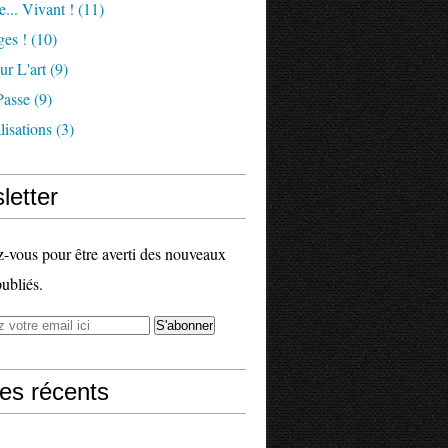
e... Vivant !
(11)
es !
(10)
ur L'art
(9)
Passe
(9)
isations
(3)
letter
vous pour être averti des nouveaux
publiés.
les récents