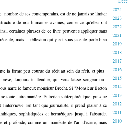
Déce
2024
de nombre de ses contemporains, est de ne jamais se limiter
2023
 structure de nos humaines avanies, cerner ce qu'elles ont
2022
insi, certaines phrases de ce livre peuvent s'appliquer sans
2021
récente, mais la réflexion qui y est sous-jacente porte bien
2019
2018
2017
2016
te la forme peu courue du récit au sein du récit, et plus
2015
e brève, toujours inattendue, qui vous laisse songeur ou
2014
 nous narre le fameux monsieur Brecht. Si "Monsieur Breton
2013
d'une toute autre manière. Entretien schizophrénique, puisque
2012
 l'interviewé. En tant que journaliste, il prend plaisir à se
2011
nthiques, sophistiquées et hermétiques jusqu'à l'absurde.
2010
e et profonde, comme un manifeste de l'art d'écrire, mais