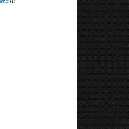
mbre
(1)