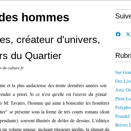
t des hommes
Suiv
es, créateur d'univers,
s du Quartier
Rubr
s-de-culture.fr
Sur Gra
Des Liv
tante et la plus audacieuse des trente dernières années soit
Avec Ou
endre a priori. Si ce n'est qu'elle est l'œuvre du génial
Plein L
lo M. Tavares, l'homme qui aime à bousculer les frontières
Polypho
rtier" se présente sous la forme de très courts romans (dont
Peau&c
épendante), souvent illustrés de drôles de dessins. L'éditrice
Brèves 
 un volume unique, incluant plusieurs inédits, la plupart du