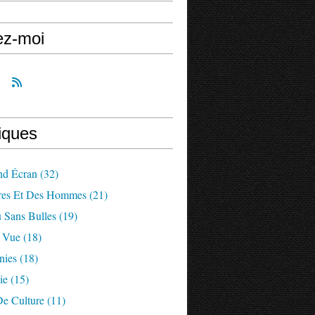
ez-moi
iques
nd Écran
(32)
res Et Des Hommes
(21)
 Sans Bulles
(19)
a Vue
(18)
nies
(18)
ie
(15)
De Culture
(11)