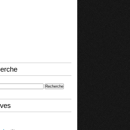
erche
ives