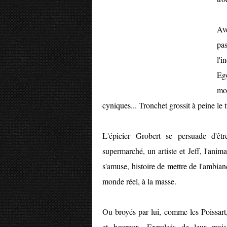
Ave
pa
l'
Eg
mo
cyniques... Tronchet grossit à peine le t
L'épicier Grobert se persuade d'êtr
supermarché, un artiste et Jeff, l'an
s'amuse, histoire de mettre de l'ambia
monde réel, à la masse.
Ou broyés par lui, comme les Poissar
et heureux. Expulsés de leur maiso