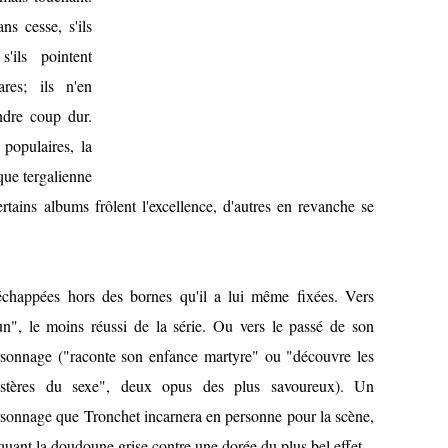
ns cesse, s'ils
'ils pointent
res; ils n'en
ndre coup dur.
 populaires, la
que tergalienne
ertains albums frôlent l'excellence, d'autres en revanche se
 échappées hors des bornes qu'il a lui même fixées. Vers
un", le moins réussi de la série. Ou vers le passé de son
rsonnage ("raconte son
enfance martyre" ou "découvre les
stères du sexe", deux opus des plus savoureux). Un
sonnage que Tronchet incarnera en personne pour la scène,
quant la doudoune grise contre une dorée du plus bel effet.