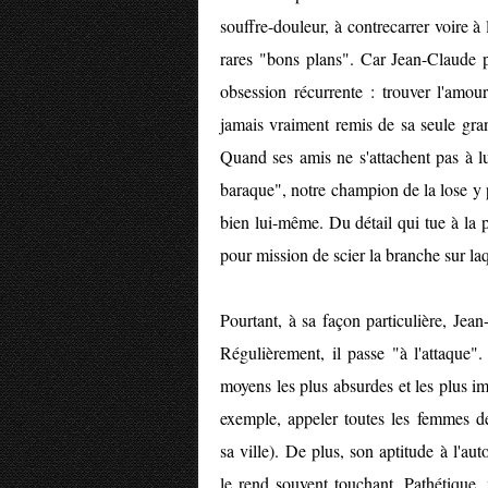
souffre-douleur, à contrecarrer voire à 
rares "bons plans". Car Jean-Claude 
obsession récurrente : trouver l'amour.
jamais vraiment remis de sa seule gran
Quand ses amis ne s'attachent pas à lu
baraque", notre champion de la lose y p
bien lui-même. Du détail qui tue à la p
pour mission de scier la branche sur laqu
Pourtant, à sa façon particulière, Jean
Régulièrement, il passe "à l'attaque"
moyens les plus absurdes et les plus i
exemple, appeler toutes les femmes de
sa ville). De plus, son aptitude à l'aut
le rend souvent touchant. Pathétique,