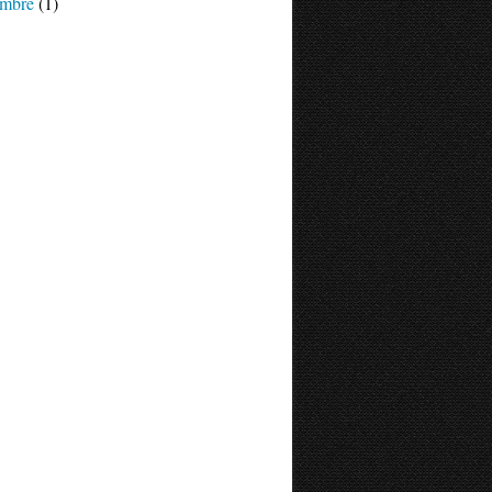
mbre
(1)