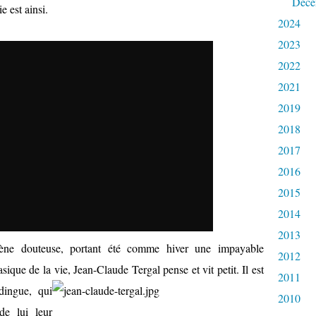
Déce
e est ainsi.
2024
2023
2022
2021
2019
2018
2017
2016
2015
2014
2013
ène douteuse, portant été comme hiver une impayable
2012
ique de la vie, Jean-Claude Tergal pense et vit petit. Il est
2011
dingue, qui
2010
de lui leur