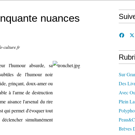
cinquante nuances
Suiv
e-culture.fr
Rubr
eur l'humour absurde, sa
subtiles de l'humour noir
Sur Gra
cide, grinçant, doux-amer ou
Des Liv
able à l'arme de destruction
Avec Ou
me aisance l'arsenal du rire
Plein L
 est qui permet d'évoquer tout
Polypho
 déclencher simultanément
Peau&c
Brèves 