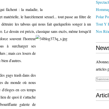
Spectacl
qui fâchent : la maladie, la
Hommag
et matérielle, le harcèlement sexuel... tout passe au filtre de
Polar Po
 détruire les tabous qui nous fait quelquefois songer à un
Tout Y 
ire. Le dessin est précis, classique sans excès, même lorsqu'il
Nos Réal
nforce
souvent l'horreur
 pas à surcharger ses
News
urs ; mais ces losers de
 bien d'autres.
Abonnez-
articles 
 des gags trash dans des
rices du monde où nous
e d'éloges en ces temps
Artic
ieu de quoi il s'attache
ouriffante galerie de