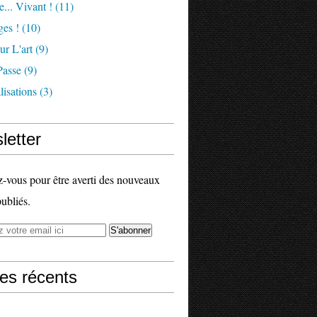
e... Vivant !
(11)
es !
(10)
ur L'art
(9)
Passe
(9)
isations
(3)
letter
vous pour être averti des nouveaux
publiés.
les récents