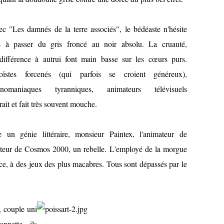
c "Les damnés de la terre associés", le bédéaste n'hésite
s à passer du gris froncé au noir absolu. La cruauté,
indifférence à autrui font main basse sur les cœurs purs.
oïstes forcenés (qui parfois se croient généreux),
nomaniaques tyranniques, animateurs télévisuels
rait et fait très souvent mouche.
e un génie littéraire, monsieur Paintex, l'animateur de
imateur de Cosmos 2000, un rebelle. L'employé de la morgue
nce, à des jeux des plus macabres. Tous sont dépassés par le
t,
couple uni
nnette, ils