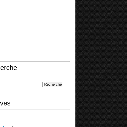
erche
ives