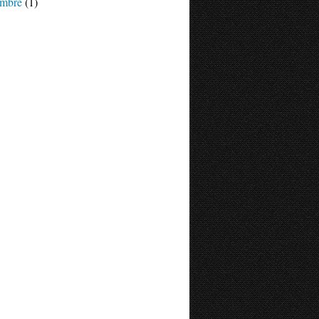
mbre
(1)