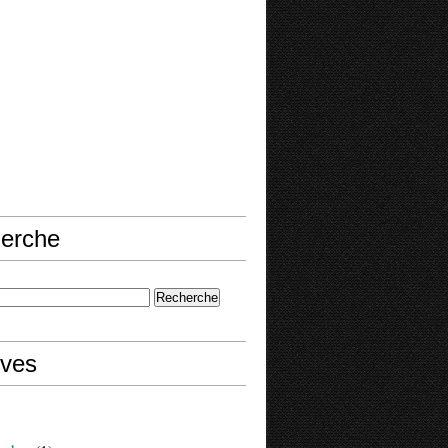
erche
ives