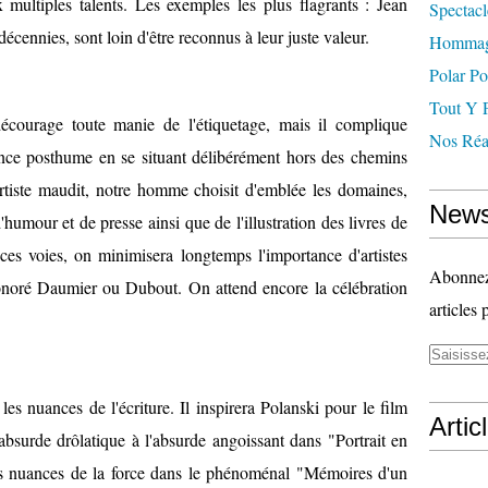
multiples talents. Les exemples les plus flagrants : Jean
Spectacl
écennies, sont loin d'être reconnus à leur juste valeur.
Hommag
Polar Po
Tout Y 
courage toute manie de l'étiquetage, mais il complique
Nos Réal
ance posthume en se situant délibérément hors des chemins
rtiste maudit, notre homme choisit d'emblée les domaines,
News
'humour et de presse ainsi que de l'illustration des livres de
ces voies, on minimisera longtemps l'importance d'artistes
Abonnez-
onoré Daumier ou Dubout. On attend encore la célébration
articles 
es nuances de l'écriture. Il inspirera Polanski pour le film
Artic
absurde drôlatique à l'absurde angoissant dans "Portrait en
s nuances de la force dans le phénoménal "Mémoires d'un