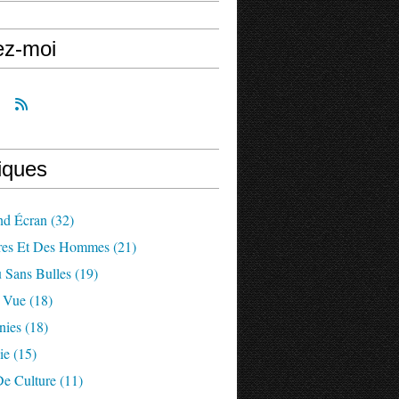
ez-moi
iques
nd Écran
(32)
res Et Des Hommes
(21)
 Sans Bulles
(19)
a Vue
(18)
nies
(18)
ie
(15)
De Culture
(11)