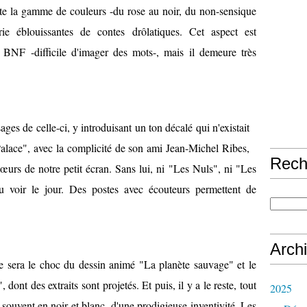
oute la gamme de couleurs -du rose au noir, du non-sensique
ie éblouissantes de contes drôlatiques. Cet aspect est
BNF -difficile d'imager des mots-, mais il demeure très
ges de celle-ci, y introduisant un ton décalé qui n'existait
alace", avec la complicité de son ami Jean-Michel Ribes,
Rech
œurs de notre petit écran. Sans lui, ni "Les Nuls", ni "Les
u voir le jour. Des postes avec écouteurs permettent de
Arch
ce sera le choc du dessin animé "La planète sauvage" et le
dont des extraits sont projetés. Et puis, il y a le reste, tout
2025
, souvent en noir et blanc, d'une prodigieuse inventivité. Les