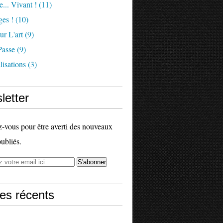
e... Vivant !
(11)
es !
(10)
ur L'art
(9)
Passe
(9)
isations
(3)
letter
vous pour être averti des nouveaux
publiés.
les récents