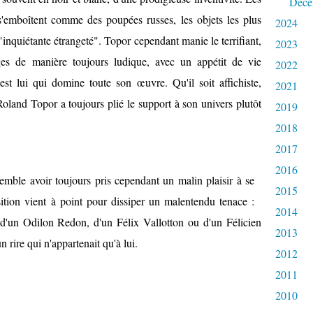
Déce
s'emboîtent comme des poupées russes, les objets les plus
2024
inquiétante étrangeté". Topor cependant manie le terrifiant,
2023
iges de manière toujours ludique, avec un appétit de vie
2022
st lui qui domine toute son œuvre. Qu'il soit affichiste,
2021
Roland Topor a toujours plié le support à son univers plutôt
2019
2018
2017
2016
semble avoir toujours pris cependant un malin plaisir à se
2015
ition vient à point pour dissiper un malentendu tenace :
2014
d'un Odilon Redon, d'un Félix Vallotton ou d'un Félicien
2013
n rire qui n'appartenait qu'à lui.
2012
2011
2010