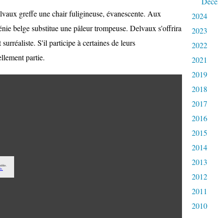
Déce
elvaux greffe une chair fuligineuse, évanescente. Aux
2024
énie belge substitue une pâleur trompeuse. Delvaux s'offrira
2023
urréaliste. S'il participe à certaines de leurs
2022
ellement partie.
2021
2019
2018
2017
2016
2015
2014
2013
2012
2011
2010