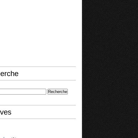
erche
ives