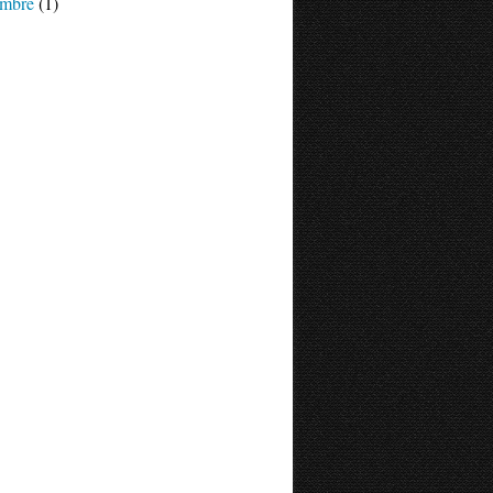
mbre
(1)