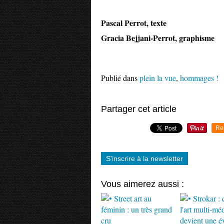
Pascal Perrot, texte
Gracia Bejjani-Perrot, graphisme
Publié dans
plein la vue
,
hommages !
Partager cet article
Re
S'inscrire à la newsletter
Vous aimerez aussi :