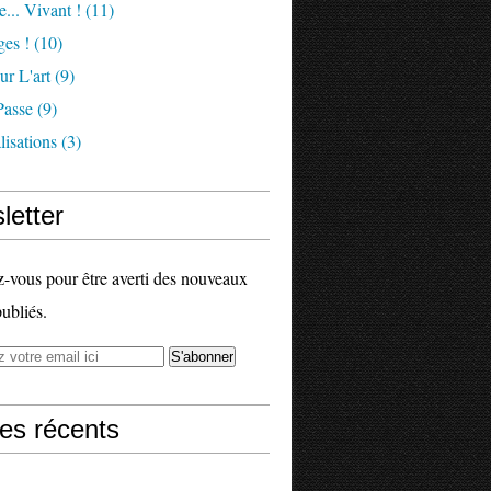
e... Vivant !
(11)
es !
(10)
ur L'art
(9)
Passe
(9)
isations
(3)
letter
vous pour être averti des nouveaux
publiés.
les récents