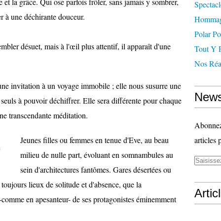
re et la grâce. Qui ose parfois frôler, sans jamais y sombrer,
Spectacl
r à une déchirante douceur.
Hommag
Polar Po
ler désuet, mais à l'œil plus attentif, il apparaît d'une
Tout Y 
Nos Réal
e invitation à un voyage immobile ; elle nous susurre une
News
 seuls à pouvoir déchiffrer. Elle sera différente pour chaque
une transcendante méditation.
Abonnez-
Jeunes filles ou femmes en tenue d'Eve, au beau
articles 
milieu de nulle part, évoluant en somnambules au
sein d'architectures fantômes. Gares désertées ou
toujours lieux de solitude et d'absence, que la
Artic
 -comme en apesanteur- de ses protagonistes éminemment