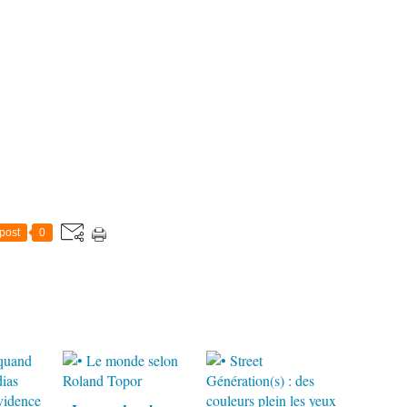
post
0