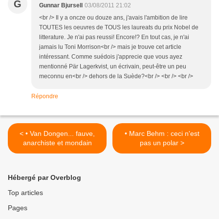
G
Gunnar Bjursell
03/08/2011 21:02
<br /> Il y a oncze ou douze ans, j'avais l'ambition de lire
TOUTES les oeuvres de TOUS les laureats du prix Nobel de
litterature. Je n'ai pas reussi! Encore!? En tout cas, je n'ai
jamais lu Toni Morrison<br /> mais je trouve cet article
intéressant. Comme suédois j'apprecie que vous ayez
mentionné Pär Lagerkvist, un écrivain, peut-être un peu
meconnu en<br /> dehors de la Suède?<br /> <br /> <br />
Répondre
< • Van Dongen... fauve,
• Marc Behm : ceci n'est
anarchiste et mondain
pas un polar >
Hébergé par Overblog
Top articles
Pages