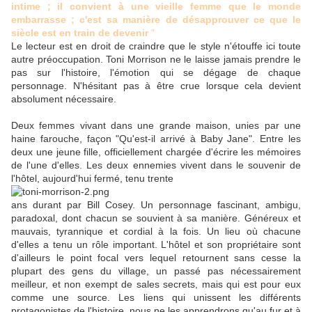
intime ; il convient à une vieille femme que le monde
embarrasse ; c'est sa manière de désapprouver ce que le
siècle est en train de devenir
"
Le lecteur est en droit de craindre que le style n'étouffe ici toute
autre préoccupation. Toni Morrison ne le laisse jamais prendre le
pas sur l'histoire, l'émotion qui se dégage de chaque
personnage. N'hésitant pas à être crue lorsque cela devient
absolument nécessaire.
Deux femmes vivant dans une grande maison, unies par une
haine farouche, façon "Qu'est-il arrivé à Baby Jane". Entre les
deux une jeune fille, officiellement chargée d'écrire les mémoires
de l'une d'elles. Les deux ennemies vivent dans le souvenir de
l'hôtel, aujourd'hui fermé, tenu trente
ans durant par Bill Cosey. Un personnage fascinant, ambigu,
paradoxal, dont chacun se souvient à sa manière. Généreux et
mauvais, tyrannique et cordial à la fois. Un lieu où chacune
d'elles a tenu un rôle important. L'hôtel et son propriétaire sont
d'ailleurs le point focal vers lequel retournent sans cesse la
plupart des gens du village, un passé pas nécessairement
meilleur, et non exempt de sales secrets, mais qui est pour eux
comme une source. Les liens qui unissent les différents
protagonistes de l'histoire, nous ne les apprendrons qu'au fur et à