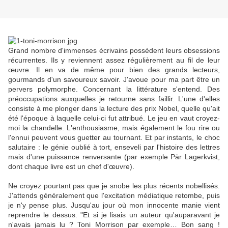
Grand nombre d'immenses écrivains possèdent leurs obsessions
récurrentes. Ils y reviennent assez régulièrement au fil de leur
œuvre. Il en va de même pour bien des grands lecteurs,
gourmands d'un savoureux savoir. J'avoue pour ma part être un
pervers polymorphe. Concernant la littérature s'entend. Des
préoccupations auxquelles je retourne sans faillir. L'une d'elles
consiste à me plonger dans la lecture des prix Nobel, quelle qu'ait
été l'époque à laquelle celui-ci fut attribué. Le jeu en vaut croyez-
moi la chandelle. L'enthousiasme, mais également le fou rire ou
l'ennui peuvent vous guetter au tournant. Et par instants, le choc
salutaire : le génie oublié à tort, enseveli par l'histoire des lettres
mais d'une puissance renversante (par exemple Pär Lagerkvist,
dont chaque livre est un chef d'œuvre).
Ne croyez pourtant pas que je snobe les plus récents nobellisés.
J'attends généralement que l'excitation médiatique retombe, puis
je n'y pense plus. Jusqu'au jour où mon innocente manie vient
reprendre le dessus. "Et si je lisais un auteur qu'auparavant je
n'avais jamais lu ? Toni Morrison par exemple… Bon sang !