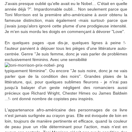
J'avais presque oublié qu'elle avait eu le Nobel… C'était en quelle
année déjà ?". Impardonnable oubli… Non seulement parce que
Toni Morrison est la première afro-américaine à avoir obtenu la
fameuse distinction, mais également -mais surtout- parce que
j'avais jusqu'alors ignoré cette plume d'une prodigieuse intensité.
Je m'en suis mordu les doigts en commençant à dévorer "Love".
En quelques pages -que dis-je, quelques lignes à peine !-
l'auteur parvient à déjouer tous les pièges d'une littérature auto-
centrée. Genre "Je suis femme, donc je vais parler de problèmes
exclusivement féminins. Avec une sensibilité
typiquement féminine". Ou encore "Je suis noire, donc je ne vais
parler que de la condition des noirs". Grandes plaies de la
littérature, qui, pour quelques sublimes fleurons - je n'irai pas
jusqu'à balayer d'un geste négligent des romanciers aussi
précieux que Richard Wright, Chester Himes ou James Baldwin
...!- ont donné nombre de copistes peu inspirés.
L'appartenance afro-américaine des personnages de ce livre
n'est jamais surlignée au crayon gras. Elle est évoquée de loin en
loin, toujours de manière pertinente et efficace, quand la couleur
de peau joue un rôle déterminant pour l'action, mais n'est en