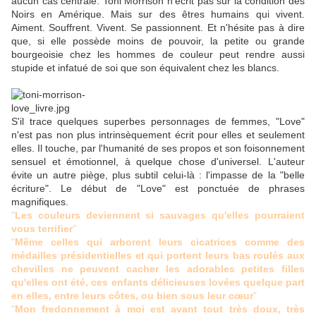
aucun cas centrale. Toni Morrison n'écrit pas sur la condition des
Noirs en Amérique. Mais sur des êtres humains qui vivent.
Aiment. Souffrent. Vivent. Se passionnent. Et n'hésite pas à dire
que, si elle possède moins de pouvoir, la petite ou grande
bourgeoisie chez les hommes de couleur peut rendre aussi
stupide et infatué de soi que son équivalent chez les blancs.
S'il trace quelques superbes personnages de femmes, "Love"
n'est pas non plus intrinsèquement écrit pour elles et seulement
elles. Il touche, par l'humanité de ses propos et son foisonnement
sensuel et émotionnel, à quelque chose d'universel. L'auteur
évite un autre piège, plus subtil celui-là : l'impasse de la "belle
écriture". Le début de "Love" est ponctuée de phrases
magnifiques.
"
Les couleurs deviennent si sauvages qu'elles pourraient
vous terrifier
"
"
Même celles qui arborent leurs cicatrices comme des
médailles présidentielles et qui portent leurs bas roulés aux
chevilles ne peuvent cacher les adorables petites filles
qu'elles ont été, ces enfants délicieuses lovées quelque part
en elles, entre leurs côtes, ou bien sous leur cœur
"
"
Mon fredonnement à moi est avant tout très doux, très