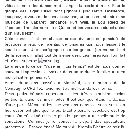
débarquent François Ben Aïm, Aurélie Berland et Anne Foucher,
vêtus comme des danseurs de tango du siècle dernier. Pour le
groupe des Tiger Lillies dont j'ignorais jusqu'alors l'existence,
imaginez, si vous ne le connaissez pas, un croisement entre une
musique de Cabaret, tendance Kurt Weil, le Lou Reed de
l'époque "Transformers", les Queen et les vocalises stupéfiantes
d'un Klaus Nomi.
Côté danse c'est un chassé croisé dynamique, ponctué de
brusques arrêts, de ralentis, de brisures qui nous laissent le
souffle court. Une chorégraphie sur les genoux (un moment fort
de la scène), il fallait tout de même oser. Les frères Aïm
l'ont fait
et c'est superbe.
La grande force de "Valse en trois temps" est de nous donner
souvent l'impression d'évoluer dans un territoire familier tout en
multipliant le "jamais vu".
Après deux ans passés à Montréal, les membres de la
Compagnie CFB 451 reviennent au meilleur de leur forme.
Deux petits bémols cependant : les frères semblent moins
pertinents dans les intermèdes théâtraux que dans la danse,
d'une part. Même si les interventions dans ce sens sont fort
heureusement plus que rares. D'autre part, le spectacle est trop
court. On eût aimé assister plus longtemps à une telle orgie de
sensations. Comme, je le pense, la plupart des spectateurs
présents à L'Espace André Malraux du Kremlin Bicêtre ce soir là.