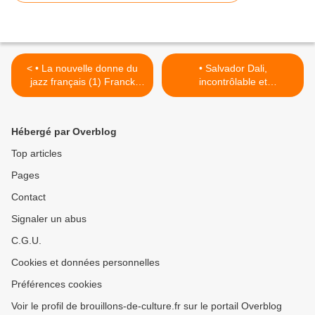
< • La nouvelle donne du
• Salvador Dali,
jazz français (1) Franck
incontrôlable et
Avitabile : quand le bebop
incontournable >
tutoie Chopin
Hébergé par Overblog
Top articles
Pages
Contact
Signaler un abus
C.G.U.
Cookies et données personnelles
Préférences cookies
Voir le profil de brouillons-de-culture.fr sur le portail Overblog