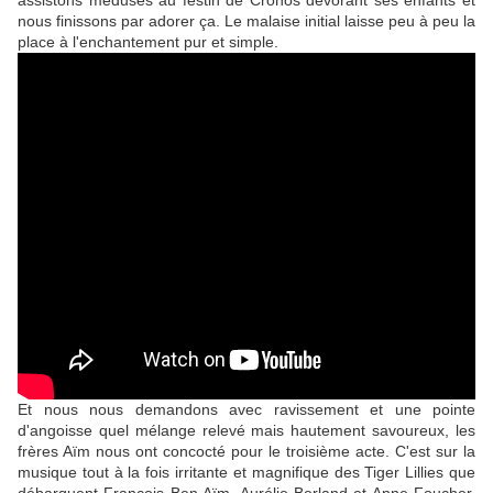
assistons médusés au festin de Cronos dévorant ses enfants et
nous finissons par adorer ça. Le malaise initial laisse peu à peu la
place à l'enchantement pur et simple.
Et nous nous demandons avec ravissement et une pointe
d'angoisse quel mélange relevé mais hautement savoureux, les
frères Aïm nous ont concocté pour le troisième acte. C'est sur la
musique tout à la fois irritante et magnifique des Tiger Lillies que