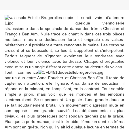
Il serait vain d'attendre
quelque viennoiserie
straussienne dans le spectacle de danse des frères Christian et
François Ben Aïm. Nulle trace de chantilly dans ces trois pièces
montées, mais une déclinaison forte et originale des valses-
hésitations qui président à toute rencontre humaine. Les corps se
croisent et se bousculent, se fuient, s'appellent et s'interpellent.
Parfois feignent de s'ignorer, expriment leur tendresse avec
violence et leur violence avec tendresse. Chaque chorégraphie
évoque sous un angle différent cette danse au dessus du volcan.
Tout commence
par un duo entre Anne Foucher et Christian Ben Aïm. Il tente de
capter son attention, elle l'ignore. A sa danse de séduction, il
répond en la mimant, en l'amplifiant, en la contrant. Tout semble
simple à priori, mais voici que les mondes et les émotions
s'entrecroisent. Se superposent. Un geste d'une grande douceur
se fait soudainement brutal, un mouvement d'agressif mute en
son opposé : une grande suavité. Les déplacements les plus
triviaux, les plus grotesques sont soudain gagnés par la grâce.
Plus que la performance, c'est le trouble, l'émotion dont les frères
Aïm sont en quête. Non qu'il y ait ici quelque lacune en termes de