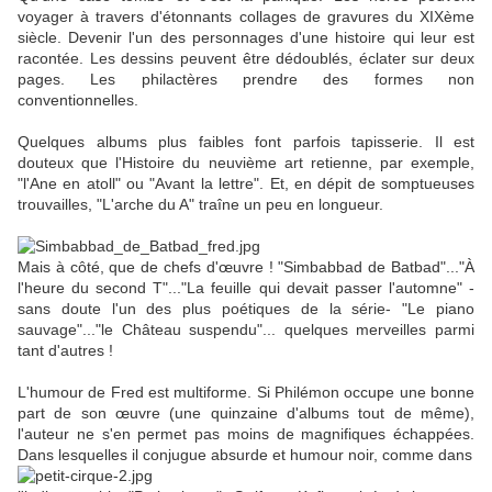
voyager à travers d'étonnants collages de gravures du XIXème
siècle. Devenir l'un des personnages d'une histoire qui leur est
racontée. Les dessins peuvent être dédoublés, éclater sur deux
pages. Les philactères prendre des formes non
conventionnelles.
Quelques albums plus faibles font parfois tapisserie. Il est
douteux que l'Histoire du neuvième art retienne, par exemple,
"l'Ane en atoll" ou "Avant la lettre". Et, en dépit de somptueuses
trouvailles, "L'arche du A" traîne un peu en longueur.
Mais à côté, que de chefs d'œuvre ! "Simbabbad de Batbad"..."À
l'heure du second T"..."La feuille qui devait passer l'automne" -
sans doute l'un des plus poétiques de la série- "Le piano
sauvage"..."le Château suspendu"... quelques merveilles parmi
tant d'autres !
L'humour de Fred est multiforme. Si Philémon occupe une bonne
part de son œuvre (une quinzaine d'albums tout de même),
l'auteur ne s'en permet pas moins de magnifiques échappées.
Dans lesquelles il conjugue absurde et humour noir, comme dans