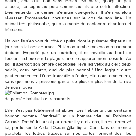
bourru, doté d'un bon sens terrien. Sa mère, quoiqu'un peu
effacée, témoigne au père comme au fils une solide affection.
Bien entendu, ce dernier s'ennuie quelquefois. Il s'en va alors
rêvasser. Promenades nocturnes sur le dos de son âne. Un
animal très philosophe, qui a la manie de confondre chardons et
hérissons.
Un jour, ils s'en vont du côté du puits, dont le puisatier disparut un
jour sans laisser de trace. Philémon tombe malencontreusement
dedans. Emporté par un tourbillon, il se réveille au bord de
l'océan. Échoué sur la plage d'une île apparemment déserte. Au
sol, il aperçoit son ombre dédoublée, lève les yeux au ciel : deux
soleils, deux ombres, quoi de plus normal ! Une logique autre
peut commencer. D'une trouvaille à l'autre, elle nous emmènera,
sans que nous y prissions garde, de plus en plus loin de la rive
de nos modes
de pensée habituels et rassurants.
L'île n'est pas totalement inhabitée. Ses habitants : un centaure
bougon nommé "Vendredi" et un homme vêtu tel Robinson
Crusoé. Tombé lui aussi par erreur il y a dix ans, il s'est retrouvé
ici, perdu sur le A de l'Océan
A
tlantique. Car, dans ce monde
parallèle, les lettres tracées sur nos cartes forment des îles