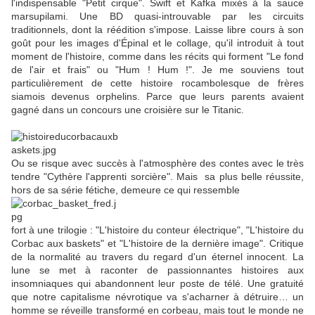
l'indispensable "Petit cirque". Swift et Kafka mixés à la sauce
marsupilami. Une BD quasi-introuvable par les circuits
traditionnels, dont la réédition s'impose. Laisse libre cours à son
goût pour les images d'Épinal et le collage, qu'il introduit à tout
moment de l'histoire, comme dans les récits qui forment "Le fond
de l'air et frais" ou "Hum ! Hum !". Je me souviens tout
particulièrement de cette histoire rocambolesque de frères
siamois devenus orphelins. Parce que leurs parents avaient
gagné dans un concours une croisière sur le Titanic.
Ou se risque avec succès à l'atmosphère des contes avec le très
tendre "Cythère l'apprenti sorcière". Mais sa plus belle réussite,
hors de sa série fétiche, demeure ce qui ressemble
fort à une trilogie : "L'histoire du conteur électrique", "L'histoire du
Corbac aux baskets" et "L'histoire de la dernière image". Critique
de la normalité au travers du regard d'un éternel innocent. La
lune se met à raconter de passionnantes histoires aux
insomniaques qui abandonnent leur poste de télé. Une gratuité
que notre capitalisme névrotique va s'acharner à détruire… un
homme se réveille transformé en corbeau, mais tout le monde ne