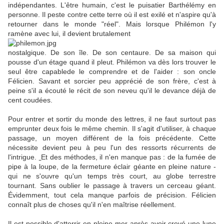
indépendantes. L'être humain, c'est le puisatier Barthélémy en
personne. Il peste contre cette terre où il est exilé et n'aspire qu'à
retourner dans le monde "réel". Mais lorsque Philémon l'y
ramène avec lui, il devient brutalement
nostalgique. De son île. De son centaure. De sa maison qui
pousse d'un étage quand il pleut. Philémon va dès lors trouver le
seul être capablede le comprendre et de l'aider : son oncle
Félicien. Savant et sorcier peu apprécié de son frère, c'est à
peine s'il a écouté le récit de son neveu qu'il le devance déjà de
cent coudées.
Pour entrer et sortir du monde des lettres, il ne faut surtout pas
emprunter deux fois le même chemin. Il s'agit d'utiliser, à chaque
passage, un moyen différent de la fois précédente. Cette
nécessite devient peu à peu l'un des ressorts récurrents de
l'intrigue.
Et des méthodes, il n'en manque pas : de la fumée de
pipe à la loupe, de la fermeture éclair géante en pleine nature -
qui ne s'ouvre qu'un temps très court, au globe terrestre
tournant. Sans oublier le passage à travers un cerceau géant.
Évidemment, tout cela manque parfois de précision. Félicien
connaît plus de choses qu'il n'en maîtrise réellement.
Il est possible d'atterrir en pleine mer après avoir crevé une lune