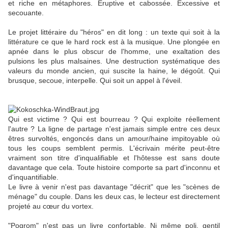
et riche en métaphores. Éruptive et cabossée. Excessive et
secouante.
Le projet littéraire du "héros" en dit long : un texte qui soit à la
littérature ce que le hard rock est à la musique. Une plongée en
apnée dans le plus obscur de l'homme, une exaltation des
pulsions les plus malsaines. Une destruction systématique des
valeurs du monde ancien, qui suscite la haine, le dégoût. Qui
brusque, secoue, interpelle. Qui soit un appel à l'éveil.
© Oskar Kokoschka,
Die Windbraut
Qui est victime ? Qui est bourreau ? Qui exploite réellement
l'autre ? La ligne de partage n'est jamais simple entre ces deux
êtres survoltés, engoncés dans un amour/haine impitoyable où
tous les coups semblent permis. L'écrivain mérite peut-être
vraiment son titre d'inqualifiable et l'hôtesse est sans doute
davantage que cela. Toute histoire comporte sa part d'inconnu et
d'inquantifiable.
Le livre à venir n'est pas davantage "décrit" que les "scènes de
ménage" du couple. Dans les deux cas, le lecteur est directement
projeté au cœur du vortex.
"Pogrom" n'est pas un livre confortable. Ni même poli, gentil