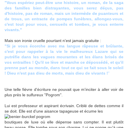
"Vous espériez peut-être une histoire, un roman, de la saga
des familles bien distrayantes, vous serez déçus, pas
d'histoire, pas de roman, mais un intermède de puanteurs et
de trous, un entracte de pompes funèbres, allongez-vous,
c'est tout pour vous, cercueils et tombes, je vous enterre
vivants."
Mais son ironie cruelle pourtant n'est jamais gratuite :
"Si je vous écorche avec ma langue râpeuse et brûlante,
c'est pour rappeler à la vie le malheureux Lazare qui se
putréfie dans les vagues mourantes et les élans brisés de
vos entrailles ! Qu'il se lève et marche ce dépossédé, et qu'il
prenne part au monde, dans tout ce qui se fait sous le soleil
! Dieu n'est pas dieu de morts, mais dieu de vivants !
"
Une telle fièvre d'écriture ne pouvait que m'inciter à aller voir de
plus près le sulfureux "Pogrom".
Lui est professeur et aspirant écrivain. Criblé de dettes comme il
se doit. Elle est d'une aisance tapageuse et écume les
boutiques de luxe où elle dépense sans compter. Il est plutôt
beau gosse. Elle tombe sous son charme. Lui ne songe qu'à une