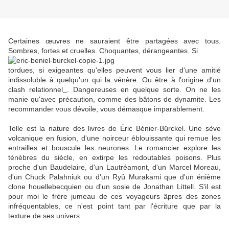
Certaines œuvres ne sauraient être partagées avec tous.
Sombres, fortes et cruelles. Choquantes, dérangeantes. Si
tordues, si exigeantes qu'elles peuvent vous lier d'une amitié
indissoluble à quelqu'un qui la vénère. Ou être à l'origine d'un
clash relationnel
. Dangereuses en quelque sorte. On ne les
manie qu'avec précaution, comme des bâtons de dynamite. Les
recommander vous dévoile, vous démasque imparablement.
Telle est la nature des livres de Éric Bénier-Bürckel. Une sève
volcanique en fusion, d'une noirceur éblouissante qui remue les
entrailles et bouscule les neurones. Le romancier explore les
ténèbres du siècle, en extirpe les redoutables poisons. Plus
proche d'un Baudelaire, d'un Lautréamont, d'un Marcel Moreau,
d'un Chuck Palahniuk ou d'un Ryû Murakami que d'un énième
clone houellebecquien ou d'un sosie de Jonathan Littell. S'il est
pour moi le frère jumeau de ces voyageurs âpres des zones
infréquentables, ce n'est point tant par l'écriture que par la
texture de ses univers.