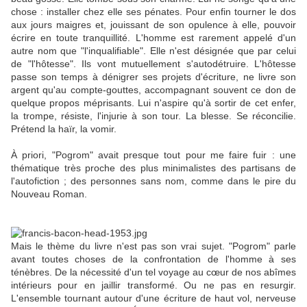
chose : installer chez elle ses pénates. Pour enfin tourner le dos
aux jours maigres et, jouissant de son opulence à elle, pouvoir
écrire en toute tranquillité. L'homme est rarement appelé d'un
autre nom que "l'inqualifiable". Elle n'est désignée que par celui
de "l'hôtesse". Ils vont mutuellement s'autodétruire. L'hôtesse
passe son temps à dénigrer ses projets d'écriture, ne livre son
argent qu'au compte-gouttes, accompagnant souvent ce don de
quelque propos méprisants. Lui n'aspire qu'à sortir de cet enfer,
la trompe, résiste, l'injurie à son tour. La blesse. Se réconcilie.
Prétend la haïr, la vomir.
À priori, "Pogrom" avait presque tout pour me faire fuir : une
thématique très proche des plus minimalistes des partisans de
l'autofiction ; des personnes sans nom, comme dans le pire du
Nouveau Roman.
© Francis Bacon,
Head
Mais le thème du livre n'est pas son vrai sujet. "Pogrom" parle
avant toutes choses de la confrontation de l'homme à ses
ténèbres. De la nécessité d'un tel voyage au cœur de nos abîmes
intérieurs pour en jaillir transformé. Ou ne pas en resurgir.
L'ensemble tournant autour d'une écriture de haut vol, nerveuse