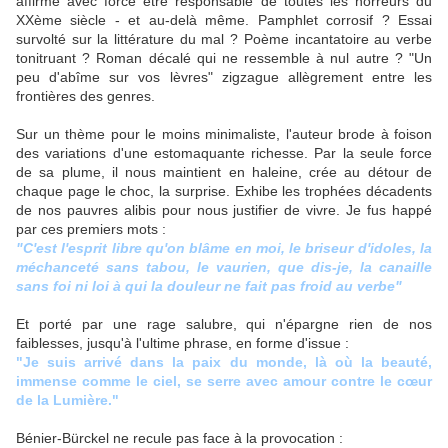
affirme avec force être responsable de toutes les horreurs du
XXème siècle - et au-delà même. Pamphlet corrosif ? Essai
survolté sur la littérature du mal ? Poème incantatoire au verbe
tonitruant ? Roman décalé qui ne ressemble à nul autre ? "Un
peu d'abîme sur vos lèvres" zigzague allègrement entre les
frontières des genres.
Sur un thème pour le moins minimaliste, l'auteur brode à foison
des variations d'une estomaquante richesse. Par la seule force
de sa plume, il nous maintient en haleine, crée au détour de
chaque page le choc, la surprise. Exhibe les trophées décadents
de nos pauvres alibis pour nous justifier de vivre. Je fus happé
par ces premiers mots :
"C'est l'esprit libre qu'on blâme en moi, le briseur d'idoles, la
méchanceté sans tabou, le vaurien, que dis-je, la canaille
sans foi ni loi à qui la douleur ne fait pas froid au verbe"
Et porté par une rage salubre, qui n'épargne rien de nos
faiblesses, jusqu'à l'ultime phrase, en forme d'issue :
"Je suis arrivé dans la paix du monde, là où la beauté,
immense comme le ciel, se serre avec amour contre le cœur
de la Lumière."
Bénier-Bürckel ne recule pas face à la provocation :