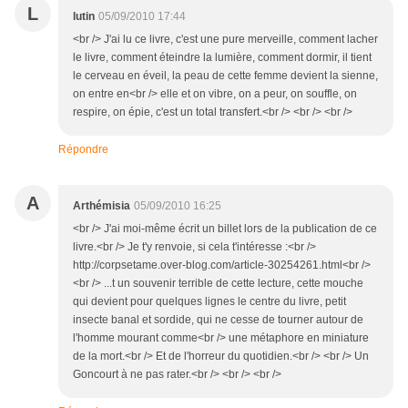
L
lutin
05/09/2010 17:44
<br /> J'ai lu ce livre, c'est une pure merveille, comment lacher
le livre, comment éteindre la lumière, comment dormir, il tient
le cerveau en éveil, la peau de cette femme devient la sienne,
on entre en<br /> elle et on vibre, on a peur, on souffle, on
respire, on épie, c'est un total transfert.<br /> <br /> <br />
Répondre
A
Arthémisia
05/09/2010 16:25
<br /> J'ai moi-même écrit un billet lors de la publication de ce
livre.<br /> Je t'y renvoie, si cela t'intéresse :<br />
http://corpsetame.over-blog.com/article-30254261.html<br />
<br /> ...t un souvenir terrible de cette lecture, cette mouche
qui devient pour quelques lignes le centre du livre, petit
insecte banal et sordide, qui ne cesse de tourner autour de
l'homme mourant comme<br /> une métaphore en miniature
de la mort.<br /> Et de l'horreur du quotidien.<br /> <br /> Un
Goncourt à ne pas rater.<br /> <br /> <br />