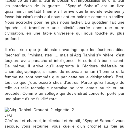
l'absence de l'autre. Sur le besoin et l'impossibilité de dire. Sur
les paradoxes de la guerre... "Syngué Sabour" est un livre
quasiment méditatif (même s'il arrive que le monde extérieur y
fasse intrusion) mais qui nous tient en haleine comme un thriller.
Nous accroche pour ne plus nous lâcher. Du quotidien fait une
épopée, et transforme une intimité ancrée dans une autre
civilisation, en une fable universelle qui nous touche au plus
profond.
Il n'est rien que je déteste davantage que les écritures dites
"sèches" ou "minimalistes" … mais si Atiq Rahimi s'y réfère, c'est
toujours avec panache et intelligence. Et surtout à bon escient.
De même, il arrive qu'il emprunte à l'écriture théâtrale ou
cinématographique, s'inspire du nouveau roman (l'homme et la
femme ne sont nommés que par cette seule désignation). Bref,
tout ce que j'eus exécré chez d'autres. Parce qu'ici l'usage de
telle ou telle technique narrative ne vire jamais au tic ou au
procédé. Comme un solfège qui deviendrait concerto, porté par
une plume d'une fluidité rare.
Cérébral et charnel, intellectuel et émotif, "Syngué Sabour" vous
secoue, vous retourne, vous cueille d'un crochet au foie au