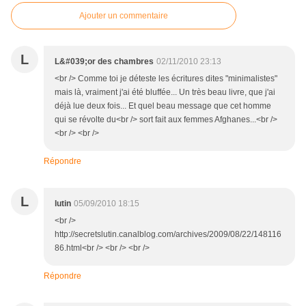
Ajouter un commentaire
L
L&#039;or des chambres
02/11/2010 23:13
<br /> Comme toi je déteste les écritures dites "minimalistes"
mais là, vraiment j'ai été bluffée... Un très beau livre, que j'ai
déjà lue deux fois... Et quel beau message que cet homme
qui se révolte du<br /> sort fait aux femmes Afghanes...<br />
<br /> <br />
Répondre
L
lutin
05/09/2010 18:15
<br />
http://secretslutin.canalblog.com/archives/2009/08/22/148116
86.html<br /> <br /> <br />
Répondre