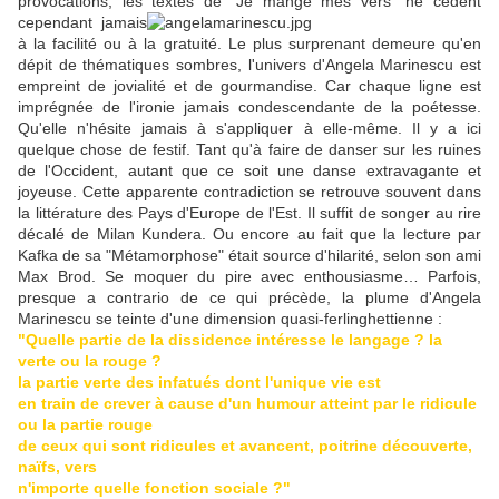
provocations, les textes de "Je mange mes vers" ne cèdent
cependant jamais
à la facilité ou à la gratuité. Le plus surprenant demeure qu'en
dépit de thématiques sombres, l'univers d'Angela Marinescu est
empreint de jovialité et de gourmandise. Car chaque ligne est
imprégnée de l'ironie jamais condescendante de la poétesse.
Qu'elle n'hésite jamais à s'appliquer à elle-même. Il y a ici
quelque chose de festif. Tant qu'à faire de danser sur les ruines
de l'Occident, autant que ce soit une danse extravagante et
joyeuse. Cette apparente contradiction se retrouve souvent dans
la littérature des Pays d'Europe de l'Est. Il suffit de songer au rire
décalé de Milan Kundera. Ou encore au fait que la lecture par
Kafka de sa "Métamorphose" était source d'hilarité, selon son ami
Max Brod. Se moquer du pire avec enthousiasme… Parfois,
presque a contrario de ce qui précède, la plume d'Angela
Marinescu se teinte d'une dimension quasi-ferlinghettienne :
"Quelle partie de la dissidence intéresse le langage ? la
verte ou la rouge ?
la partie verte des infatués dont l'unique vie est
en train de crever à cause d'un humour atteint par le ridicule
ou la partie rouge
de ceux qui sont ridicules et avancent, poitrine découverte,
naïfs, vers
n'importe quelle fonction sociale ?"