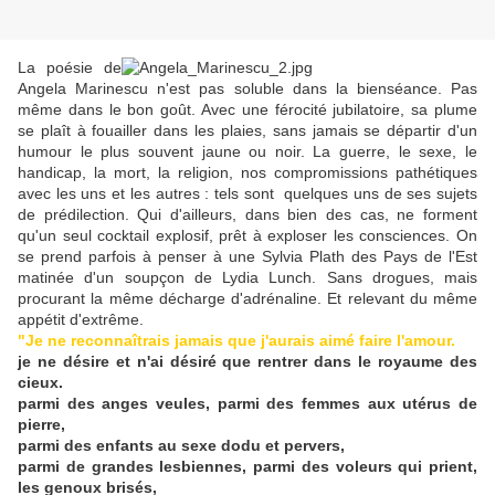
La poésie de
Angela Marinescu n'est pas soluble dans la bienséance. Pas
même dans le bon goût. Avec une férocité jubilatoire, sa plume
se plaît à fouailler dans les plaies, sans jamais se départir d'un
humour le plus souvent jaune ou noir. La guerre, le sexe, le
handicap, la mort, la religion, nos compromissions pathétiques
avec les uns et les autres : tels sont quelques uns de ses sujets
de prédilection. Qui d'ailleurs, dans bien des cas, ne forment
qu'un seul cocktail explosif, prêt à exploser les consciences. On
se prend parfois à penser à une Sylvia Plath des Pays de l'Est
matinée d'un soupçon de Lydia Lunch. Sans drogues, mais
procurant la même décharge d'adrénaline. Et relevant du même
appétit d'extrême.
"Je ne reconnaîtrais jamais que j'aurais aimé faire l'amour.
je ne désire et n'ai désiré que rentrer dans le royaume des
cieux.
parmi des anges veules, parmi des femmes aux utérus de
pierre,
parmi des enfants au sexe dodu et pervers,
parmi de grandes lesbiennes, parmi des voleurs qui prient,
les genoux brisés,